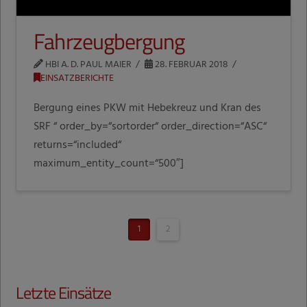
Fahrzeugbergung
HBI A. D. PAUL MAIER
28. FEBRUAR 2018
EINSATZBERICHTE
Bergung eines PKW mit Hebekreuz und Kran des
SRF “ order_by=“sortorder“ order_direction=“ASC“
returns=“included“
maximum_entity_count=“500″]
1
2
Letzte Einsätze