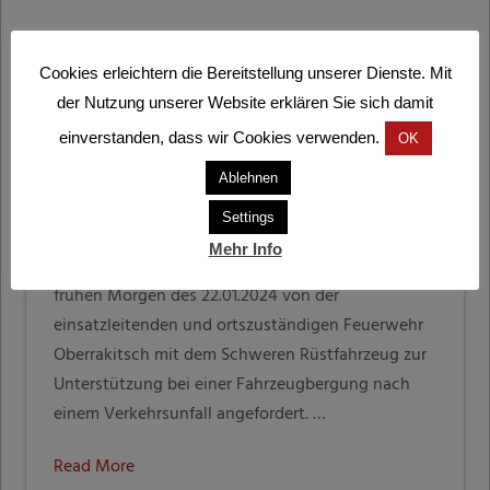
Cookies erleichtern die Bereitstellung unserer Dienste. Mit
der Nutzung unserer Website erklären Sie sich damit
Bergung eines
einverstanden, dass wir Cookies verwenden.
OK
Kastenwagens
Ablehnen
BI D. V. JOHANNES MAIER
22. JANUAR 2024
EINSATZBERICHTE
Settings
Mehr Info
Die Freiwillige Feuerwehr Mureck wurde am
frühen Morgen des 22.01.2024 von der
einsatzleitenden und ortszuständigen Feuerwehr
Oberrakitsch mit dem Schweren Rüstfahrzeug zur
Unterstützung bei einer Fahrzeugbergung nach
einem Verkehrsunfall angefordert. …
Read More