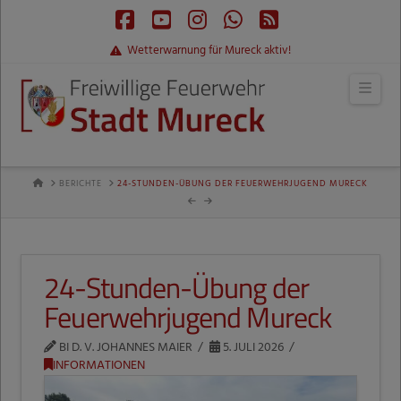
Facebook
YouTube
Instagram
Whatsapp
RSS
Wetterwarnung für Mureck aktiv!
Navi
HOME
BERICHTE
24-STUNDEN-ÜBUNG DER FEUERWEHRJUGEND MURECK
24-Stunden-Übung der
Feuerwehrjugend Mureck
BI D. V. JOHANNES MAIER
5. JULI 2026
INFORMATIONEN