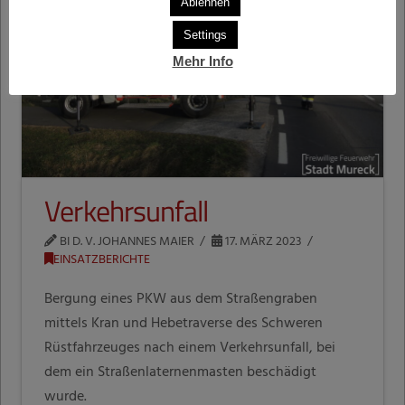
Ablehnen
Settings
Mehr Info
Verkehrsunfall
BI D. V. JOHANNES MAIER
17. MÄRZ 2023
EINSATZBERICHTE
Bergung eines PKW aus dem Straßengraben
mittels Kran und Hebetraverse des Schweren
Rüstfahrzeuges nach einem Verkehrsunfall, bei
dem ein Straßenlaternenmasten beschädigt
wurde.