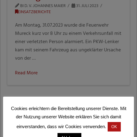
BI D. V. JOHANNES MAIER
31. JULI 2023
EINSATZBERICHTE
Am Montag, 31.07.2023 wurde die Feuerwehr
Mureck kurz vor 8 Uhr zu einem Verkehrsunfall mit
einer verletzten Person alarmiert. Ein PKW-Lenker
kam mit seinem Fahrzeug aus ungeklärter Ursache
von der …
Read More
Cookies erleichtern die Bereitstellung unserer Dienste. Mit
der Nutzung unserer Website erklären Sie sich damit
einverstanden, dass wir Cookies verwenden.
OK