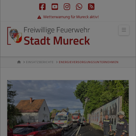
Facebook
YouTube
Instagram
Whatsapp
RSS
Wetterwarnung für Mureck aktiv!
Navi
HOME
EINSATZBERICHTE
ENERGIEVERSORGUNGSUNTERNEHMEN