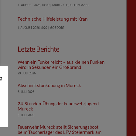
4. AUGUST 2026, 14:00 | MURECK, QUELLENGASSE
Technische Hilfeleistung mit Kran
1. AUGUST 2026, 8:29 | GOSDORF
Letzte Berichte
Wenn ein Funke reicht – aus kleinen Funken
wird in Sekunden ein Großbrand
29. JULI 2026
ng
Abschnittsfunkübung in Mureck
6. JULI 2026
24-Stunden-Übung der Feuerwehrjugend
Mureck
5. JULI 2026
Feuerwehr Mureck stellt Sicherungsboot
beim Taucherlager des LFV Steiermark am