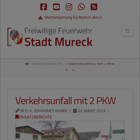
Facebook
YouTube
Instagram
Whatsapp
RSS
Wetterwarnung für Mureck aktiv!
Navi
HOME
EINSATZBERICHTE
VERKEHRSUNFALL MIT 2 PKW
Verkehrsunfall mit 2 PKW
BI D. V. JOHANNES MAIER
22. MÄRZ 2024
EINSATZBERICHTE