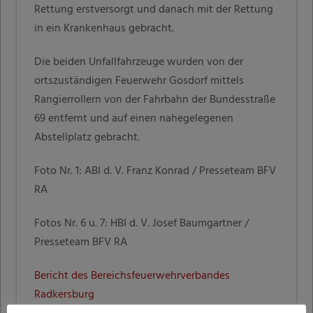
Rettung erstversorgt und danach mit der Rettung
in ein Krankenhaus gebracht.
Die beiden Unfallfahrzeuge wurden von der
ortszuständigen Feuerwehr Gosdorf mittels
Rangierrollern von der Fahrbahn der Bundesstraße
69 entfernt und auf einen nahegelegenen
Abstellplatz gebracht.
Foto Nr. 1: ABI d. V. Franz Konrad / Presseteam BFV
RA
Fotos Nr. 6 u. 7: HBI d. V. Josef Baumgartner /
Presseteam BFV RA
Bericht des Bereichsfeuerwehrverbandes
Radkersburg