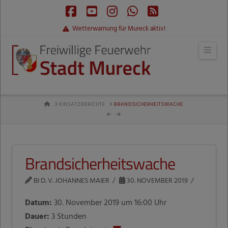
Facebook
YouTube
Instagram
Whatsapp
RSS
Wetterwarnung für Mureck aktiv!
Navi
HOME
EINSATZBERICHTE
BRANDSICHERHEITSWACHE
Brandsicherheitswache
BI D. V. JOHANNES MAIER
30. NOVEMBER 2019
Datum:
30. November 2019 um 16:00 Uhr
Dauer:
3 Stunden