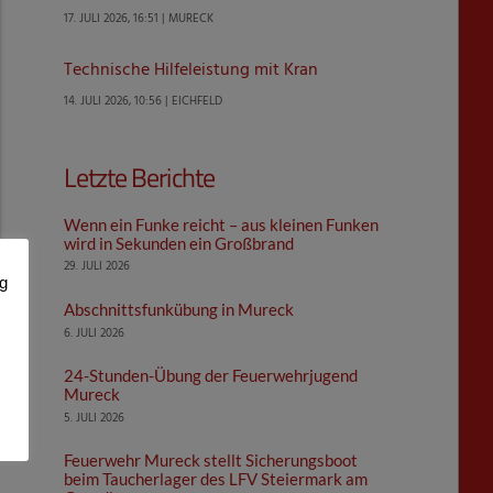
17. JULI 2026, 16:51 | MURECK
Technische Hilfeleistung mit Kran
14. JULI 2026, 10:56 | EICHFELD
Letzte Berichte
Wenn ein Funke reicht – aus kleinen Funken
wird in Sekunden ein Großbrand
29. JULI 2026
ng
Abschnittsfunkübung in Mureck
6. JULI 2026
24-Stunden-Übung der Feuerwehrjugend
Mureck
5. JULI 2026
Feuerwehr Mureck stellt Sicherungsboot
beim Taucherlager des LFV Steiermark am