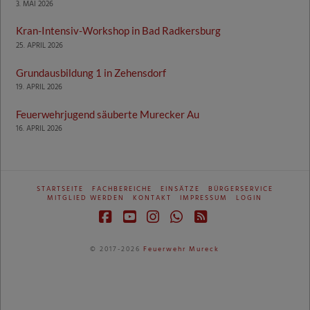
3. MAI 2026
Kran-Intensiv-Workshop in Bad Radkersburg
25. APRIL 2026
Grundausbildung 1 in Zehensdorf
19. APRIL 2026
Feuerwehrjugend säuberte Murecker Au
16. APRIL 2026
STARTSEITE
FACHBEREICHE
EINSÄTZE
BÜRGERSERVICE
MITGLIED WERDEN
KONTAKT
IMPRESSUM
LOGIN
Facebook
YouTube
Instagram
Whatsapp
RSS
© 2017-2026
Feuerwehr Mureck