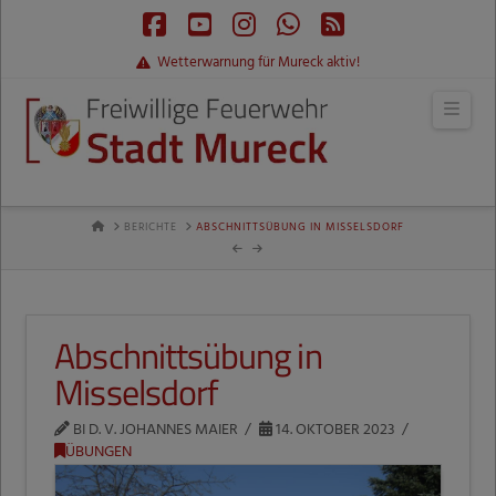
Facebook
YouTube
Instagram
Whatsapp
RSS
Wetterwarnung für Mureck aktiv!
Navi
HOME
BERICHTE
ABSCHNITTSÜBUNG IN MISSELSDORF
Abschnittsübung in
Misselsdorf
BI D. V. JOHANNES MAIER
14. OKTOBER 2023
ÜBUNGEN