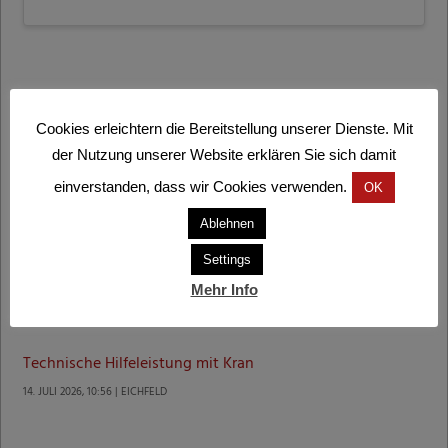
Letzte Einsätze
Cookies erleichtern die Bereitstellung unserer Dienste. Mit
Technische Hilfeleistung mit Kran
der Nutzung unserer Website erklären Sie sich damit
1. AUGUST 2026, 8:29 | GOSDORF
einverstanden, dass wir Cookies verwenden.
OK
Technische Hilfeleistung mit Kran
Ablehnen
20. JULI 2026, 18:28 | MURECK, AUSTRASSE
Settings
Erfolgreiche Suchaktion in Mureck
Mehr Info
17. JULI 2026, 16:51 | MURECK
Technische Hilfeleistung mit Kran
14. JULI 2026, 10:56 | EICHFELD