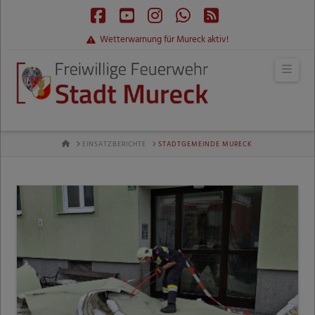
Facebook
YouTube
Instagram
Whatsapp
RSS
Wetterwarnung für Mureck aktiv!
Navi
HOME
EINSATZBERICHTE
STADTGEMEINDE MURECK