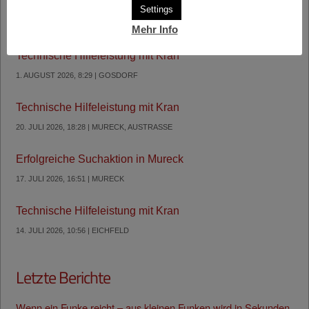
Settings
Letzte Einsätze
Mehr Info
Technische Hilfeleistung mit Kran
1. AUGUST 2026, 8:29 | GOSDORF
Technische Hilfeleistung mit Kran
20. JULI 2026, 18:28 | MURECK, AUSTRASSE
Erfolgreiche Suchaktion in Mureck
17. JULI 2026, 16:51 | MURECK
Technische Hilfeleistung mit Kran
14. JULI 2026, 10:56 | EICHFELD
Letzte Berichte
Wenn ein Funke reicht – aus kleinen Funken wird in Sekunden