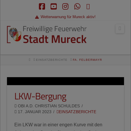
Facebook
YouTube
Instagram
Whatsapp
RSS
Wetterwarnung für Mureck aktiv!
Navi
HOME
EINSATZBERICHTE
FA. FELBERMAYR
LKW-Bergung
OBI A.D. CHRISTIAN SCHULDES
17. JANUAR 2023
EINSATZBERICHTE
Ein LKW war in einer engen Kurve mit den