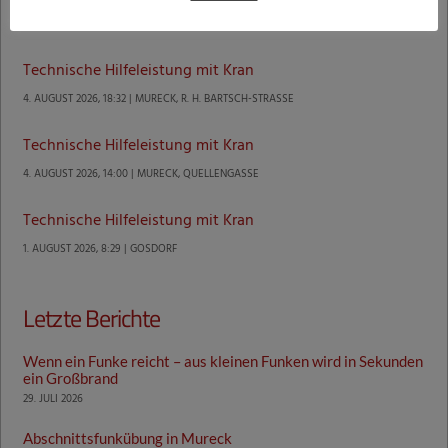
5. AUGUST 2026, 6:02 | EICHFELD, KLÄRANLAGENWEG
Technische Hilfeleistung mit Kran
4. AUGUST 2026, 18:32 | MURECK, R. H. BARTSCH-STRASSE
Technische Hilfeleistung mit Kran
4. AUGUST 2026, 14:00 | MURECK, QUELLENGASSE
Technische Hilfeleistung mit Kran
1. AUGUST 2026, 8:29 | GOSDORF
Letzte Berichte
Wenn ein Funke reicht – aus kleinen Funken wird in Sekunden
ein Großbrand
29. JULI 2026
Abschnittsfunkübung in Mureck