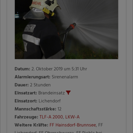
Datum:
2. Oktober 2019 um 5:31 Uhr
Alarmierungsart:
Sirenenalarm
Dauer:
2 Stunden
Einsatzart:
Brandeinsatz
Einsatzort:
Lichendorf
Mannschaftsstärke:
12
Fahrzeuge:
TLF-A 2000
,
LKW-A
Weitere Kräfte:
FF Hainsdorf-Brunnsee
, FF