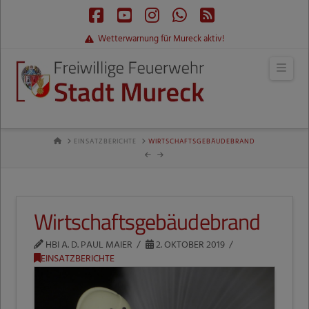
Facebook
YouTube
Instagram
Whatsapp
RSS
Wetterwarnung für Mureck aktiv!
Navi
HOME
EINSATZBERICHTE
WIRTSCHAFTSGEBÄUDEBRAND
Wirtschaftsgebäudebrand
HBI A. D. PAUL MAIER
2. OKTOBER 2019
EINSATZBERICHTE