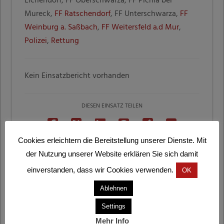
Lichendorf, FF Oberschwarza, FF Pichla bei
Mureck,
FF Ratschendorf
, FF Unterschwarza,
FF
Weinburg a. Saßbach
,
FF Weitersfeld a.d Mur
,
Polizei
,
Rettung
Kein Einsatzbericht vorhanden
DIESEN EINSATZ TEILEN
Cookies erleichtern die Bereitstellung unserer Dienste. Mit
der Nutzung unserer Website erklären Sie sich damit
einverstanden, dass wir Cookies verwenden.
OK
Ablehnen
Letzte Einsätze
Settings
Technische Hilfeleistung mit Kran
Mehr Info