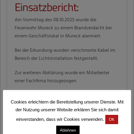
Einsatzbericht:
Am Vormittag des 08.10.2025 wurde die
Feuerwehr Mureck zu einem Brandverdacht bei
einem Geschäftslokal in Mureck alarmiert.
Bei der Erkundung wurden verschmorte Kabel im
Bereich der Lichtinstallation festgestellt.
Zur weiteren Abklärung wurde ein Mitarbeiter
einer Fachfirma hinzugezogen.
DIESEN EINSATZ TEILEN
Cookies erleichtern die Bereitstellung unserer Dienste. Mit
der Nutzung unserer Website erklären Sie sich damit
einverstanden, dass wir Cookies verwenden.
OK
Ablehnen