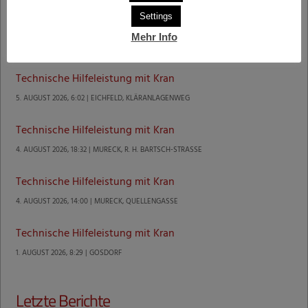
Settings
Mehr Info
Letzte Einsätze
Technische Hilfeleistung mit Kran
5. AUGUST 2026, 6:02 | EICHFELD, KLÄRANLAGENWEG
Technische Hilfeleistung mit Kran
4. AUGUST 2026, 18:32 | MURECK, R. H. BARTSCH-STRASSE
Technische Hilfeleistung mit Kran
4. AUGUST 2026, 14:00 | MURECK, QUELLENGASSE
Technische Hilfeleistung mit Kran
1. AUGUST 2026, 8:29 | GOSDORF
Letzte Berichte