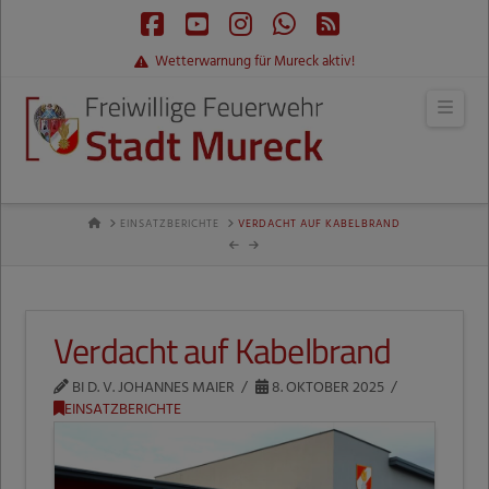
Facebook
YouTube
Instagram
Whatsapp
RSS
Wetterwarnung für Mureck aktiv!
Navi
HOME
EINSATZBERICHTE
VERDACHT AUF KABELBRAND
Verdacht auf Kabelbrand
BI D. V. JOHANNES MAIER
8. OKTOBER 2025
EINSATZBERICHTE