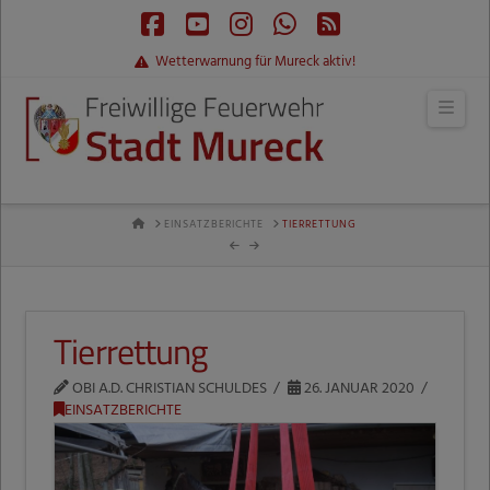
Facebook
YouTube
Instagram
Whatsapp
RSS
Wetterwarnung für Mureck aktiv!
Navi
HOME
EINSATZBERICHTE
TIERRETTUNG
Tierrettung
OBI A.D. CHRISTIAN SCHULDES
26. JANUAR 2020
EINSATZBERICHTE