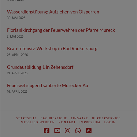
Wasserdienstübung: Aufziehen von Ölsperren
30. MAI 2026
Florianikirchgang der Feuerwehren der Pfarre Mureck
3. MAI 2026
Kran-Intensiv-Workshop in Bad Radkersburg
25. APRIL 2026
Grundausbildung 1 in Zehensdorf
19. APRIL 2026
Feuerwehrjugend säuberte Murecker Au
16. APRIL 2026
STARTSEITE
FACHBEREICHE
EINSÄTZE
BÜRGERSERVICE
MITGLIED WERDEN
KONTAKT
IMPRESSUM
LOGIN
Facebook
YouTube
Instagram
Whatsapp
RSS