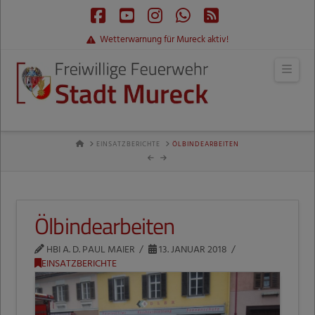
Facebook
YouTube
Instagram
Whatsapp
RSS
Wetterwarnung für Mureck aktiv!
Navi
HOME
EINSATZBERICHTE
ÖLBINDEARBEITEN
Ölbindearbeiten
HBI A. D. PAUL MAIER
13. JANUAR 2018
EINSATZBERICHTE