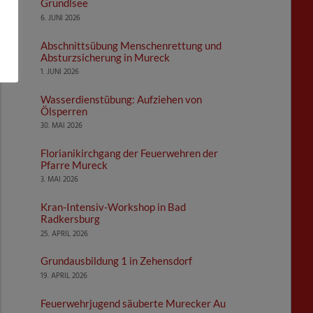
Grundlsee
6. JUNI 2026
Abschnittsübung Menschenrettung und
Absturzsicherung in Mureck
1. JUNI 2026
Wasserdienstübung: Aufziehen von
Ölsperren
30. MAI 2026
Florianikirchgang der Feuerwehren der
Pfarre Mureck
3. MAI 2026
Kran-Intensiv-Workshop in Bad
Radkersburg
25. APRIL 2026
Grundausbildung 1 in Zehensdorf
19. APRIL 2026
Feuerwehrjugend säuberte Murecker Au