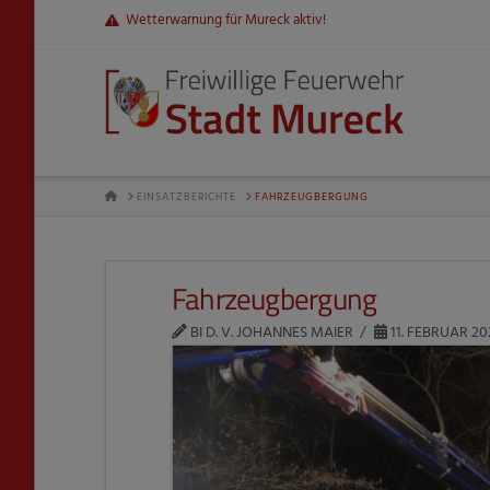
Wetterwarnung für Mureck aktiv!
HOME
EINSATZBERICHTE
FAHRZEUGBERGUNG
Fahrzeugbergung
BI D. V. JOHANNES MAIER
11. FEBRUAR 20