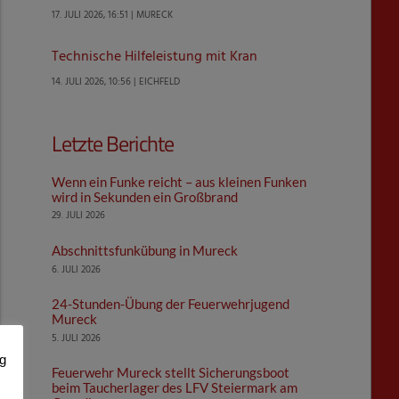
17. JULI 2026, 16:51 | MURECK
Technische Hilfeleistung mit Kran
14. JULI 2026, 10:56 | EICHFELD
Letzte Berichte
Wenn ein Funke reicht – aus kleinen Funken
wird in Sekunden ein Großbrand
29. JULI 2026
Abschnittsfunkübung in Mureck
6. JULI 2026
24-Stunden-Übung der Feuerwehrjugend
Mureck
5. JULI 2026
ng
Feuerwehr Mureck stellt Sicherungsboot
beim Taucherlager des LFV Steiermark am