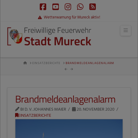
Facebook
YouTube
Instagram
Whatsapp
RSS
Wetterwarnung für Mureck aktiv!
Navi
HOME
EINSATZBERICHTE
BRANDMELDEANLAGENALARM
Brandmeldeanlagenalarm
BI D. V. JOHANNES MAIER
20. NOVEMBER 2020
EINSATZBERICHTE