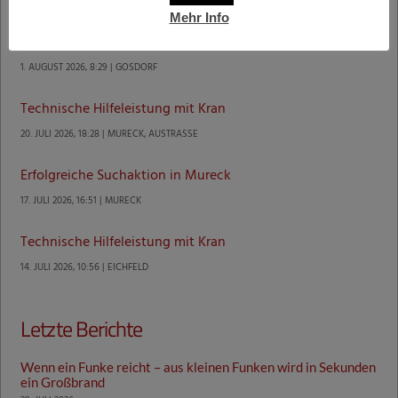
Letzte Einsätze
Mehr Info
Technische Hilfeleistung mit Kran
1. AUGUST 2026, 8:29 | GOSDORF
Technische Hilfeleistung mit Kran
20. JULI 2026, 18:28 | MURECK, AUSTRASSE
Erfolgreiche Suchaktion in Mureck
17. JULI 2026, 16:51 | MURECK
Technische Hilfeleistung mit Kran
14. JULI 2026, 10:56 | EICHFELD
Letzte Berichte
Wenn ein Funke reicht – aus kleinen Funken wird in Sekunden
ein Großbrand