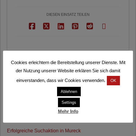
DIESEN EINSATZ TEILEN
Cookies erleichtern die Bereitstellung unserer Dienste. Mit
der Nutzung unserer Website erklären Sie sich damit
Letzte Einsätze
einverstanden, dass wir Cookies verwenden.
OK
Technische Hilfeleistung mit Kran
Ablehnen
1. AUGUST 2026, 8:29 | GOSDORF
Settings
Technische Hilfeleistung mit Kran
Mehr Info
20. JULI 2026, 18:28 | MURECK, AUSTRASSE
Erfolgreiche Suchaktion in Mureck