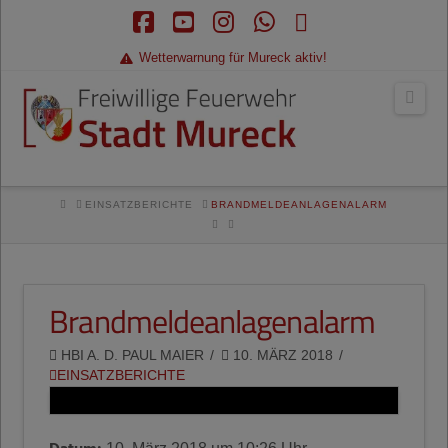
Facebook
YouTube
Instagram
Whatsapp
RSS
Wetterwarnung für Mureck aktiv!
Navi
HOME
EINSATZBERICHTE
BRANDMELDEANLAGENALARM
Brandmeldeanlagenalarm
HBI A. D. PAUL MAIER
10. MÄRZ 2018
EINSATZBERICHTE