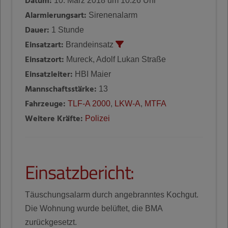
Datum:
10. März 2018 um 10:26 Uhr
Alarmierungsart:
Sirenenalarm
Dauer:
1 Stunde
Einsatzart:
Brandeinsatz
Einsatzort:
Mureck, Adolf Lukan Straße
Einsatzleiter:
HBI Maier
Mannschaftsstärke:
13
Fahrzeuge:
TLF-A 2000
,
LKW-A
,
MTFA
Weitere Kräfte:
Polizei
Einsatzbericht:
Täuschungsalarm durch angebranntes Kochgut.
Die Wohnung wurde belüftet, die BMA
zurückgesetzt.