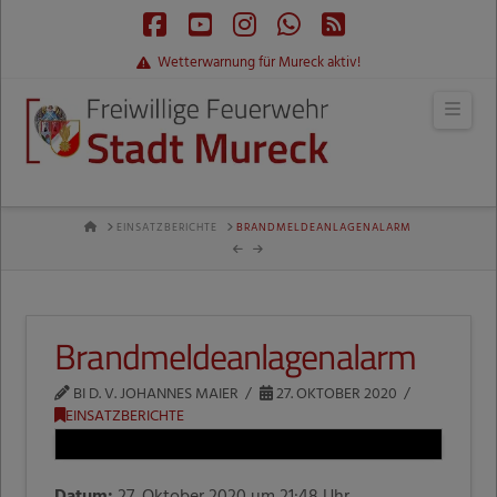
Facebook
YouTube
Instagram
Whatsapp
RSS
Wetterwarnung für Mureck aktiv!
Navi
HOME
EINSATZBERICHTE
BRANDMELDEANLAGENALARM
Brandmeldeanlagenalarm
BI D. V. JOHANNES MAIER
27. OKTOBER 2020
EINSATZBERICHTE
Datum:
27. Oktober 2020 um 21:48 Uhr