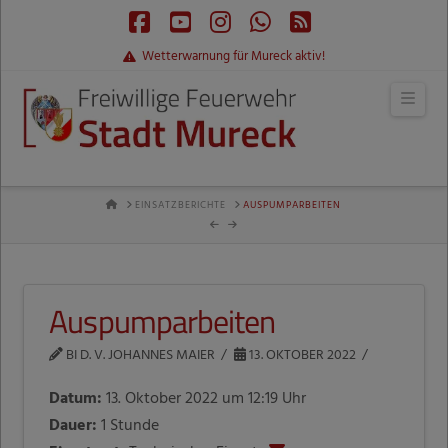
Facebook
YouTube
Instagram
Whatsapp
RSS
Wetterwarnung für Mureck aktiv!
Navi
HOME
EINSATZBERICHTE
AUSPUMPARBEITEN
Auspumparbeiten
BI D. V. JOHANNES MAIER
13. OKTOBER 2022
Datum:
13. Oktober 2022 um 12:19 Uhr
Dauer:
1 Stunde