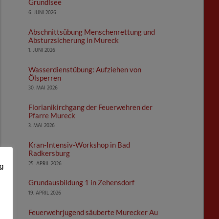
Grundlsee
6. JUNI 2026
Abschnittsübung Menschenrettung und
Absturzsicherung in Mureck
1. JUNI 2026
Wasserdienstübung: Aufziehen von
Ölsperren
30. MAI 2026
Florianikirchgang der Feuerwehren der
Pfarre Mureck
3. MAI 2026
Kran-Intensiv-Workshop in Bad
Radkersburg
25. APRIL 2026
ng
Grundausbildung 1 in Zehensdorf
19. APRIL 2026
Feuerwehrjugend säuberte Murecker Au