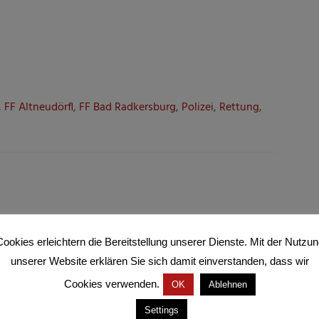
,
FF Altneudörfl
,
FF Bad Radkersburg
,
Polizei
,
Rettung
,
e sich auf der Bundesstraße 69 im Ortsgebiet von
ookies erleichtern die Bereitstellung unserer Dienste. Mit der Nutzu
rg) ein Verkehrsunfall, der einen aufwendigen
unserer Website erklären Sie sich damit einverstanden, dass wir
Cookies verwenden.
OK
Ablehnen
spann. Die Zugmaschine kam von der Fahrbahn ab und im
Settings