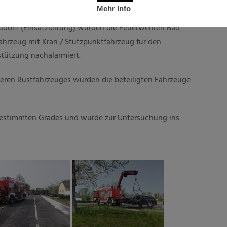
adene Anhänger kippte um.
Mehr Info
dörfl (Einsatzleitung) wurden die Feuerwehren Bad
hrzeug mit Kran / Stützpunktfahrzeug für den
tützung nachalarmiert.
eren Rüstfahrzeuges wurden die beteiligten Fahrzeuge
bestimmten Grades und wurde zur Untersuchung ins