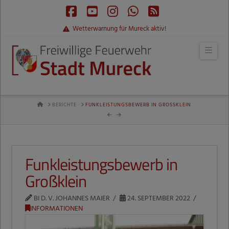
Facebook
YouTube
Instagram
Whatsapp
RSS
Wetterwarnung für Mureck aktiv!
Navi
HOME
BERICHTE
FUNKLEISTUNGSBEWERB IN GROSSKLEIN
Funkleistungsbewerb in
Großklein
BI D. V. JOHANNES MAIER
24. SEPTEMBER 2022
INFORMATIONEN