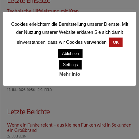
Technische Hilfeleistung mit Kran
1. AUGUST 2026, 8:29 | GOSDORF
Cookies erleichtern die Bereitstellung unserer Dienste. Mit
der Nutzung unserer Website erklären Sie sich damit
Technische Hilfeleistung mit Kran
einverstanden, dass wir Cookies verwenden.
OK
20. JULI 2026, 18:28 | MURECK, AUSTRASSE
Ablehnen
Erfolgreiche Suchaktion in Mureck
Settings
17. JULI 2026, 16:51 | MURECK
Mehr Info
Technische Hilfeleistung mit Kran
14. JULI 2026, 10:56 | EICHFELD
Letzte Berichte
Wenn ein Funke reicht – aus kleinen Funken wird in Sekunden
ein Großbrand
29. JULI 2026