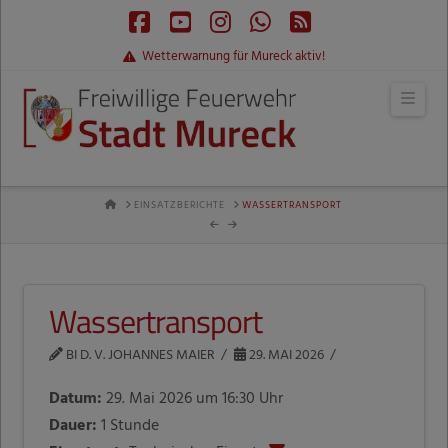
Facebook
YouTube
Instagram
Whatsapp
RSS
Wetterwarnung für Mureck aktiv!
Navi
HOME
EINSATZBERICHTE
WASSERTRANSPORT
Wassertransport
BI D. V. JOHANNES MAIER
29. MAI 2026
Datum:
29. Mai 2026 um 16:30 Uhr
Dauer:
1 Stunde