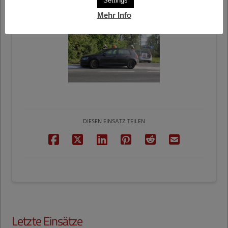
Settings
Mehr Info
DIESEN EINSATZ TEILEN
Letzte Einsätze