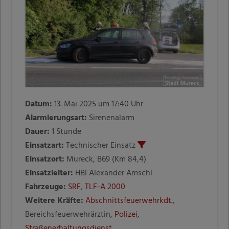
Datum:
13. Mai 2025 um 17:40 Uhr
Alarmierungsart:
Sirenenalarm
Dauer:
1 Stunde
Einsatzart:
Technischer Einsatz
Einsatzort:
Mureck, B69 (Km 84,4)
Einsatzleiter:
HBI Alexander Amschl
Fahrzeuge:
SRF
,
TLF-A 2000
Weitere Kräfte:
Abschnittsfeuerwehrkdt.
,
Bereichsfeuerwehrärztin,
Polizei
,
Straßenerhaltungsdienst