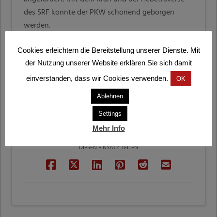
des SRF konnte der PKW schonend geborgen
werden.
Foto: FF St. Peter a. O.
Cookies erleichtern die Bereitstellung unserer Dienste. Mit
der Nutzung unserer Website erklären Sie sich damit
einverstanden, dass wir Cookies verwenden.
OK
Ablehnen
Settings
Mehr Info
DIESEN EINSATZ TEILEN