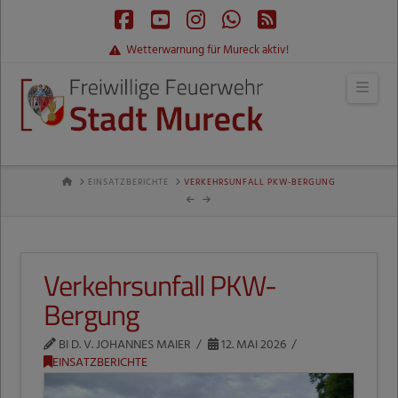
Facebook
YouTube
Instagram
Whatsapp
RSS
Wetterwarnung für Mureck aktiv!
Navi
HOME
EINSATZBERICHTE
VERKEHRSUNFALL PKW-BERGUNG
Verkehrsunfall PKW-
Bergung
BI D. V. JOHANNES MAIER
12. MAI 2026
EINSATZBERICHTE