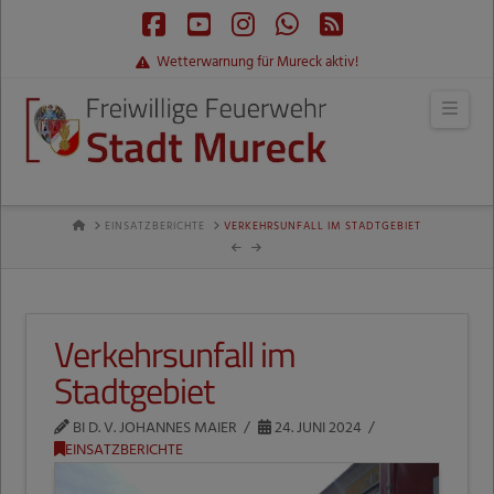
Facebook
YouTube
Instagram
Whatsapp
RSS
Wetterwarnung für Mureck aktiv!
Navi
HOME
EINSATZBERICHTE
VERKEHRSUNFALL IM STADTGEBIET
Verkehrsunfall im
Stadtgebiet
BI D. V. JOHANNES MAIER
24. JUNI 2024
EINSATZBERICHTE