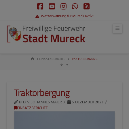
Facebook
YouTube
Instagram
Whatsapp
RSS
Wetterwarnung für Mureck aktiv!
Navi
HOME
EINSATZBERICHTE
TRAKTORBERGUNG
Traktorbergung
BI D. V. JOHANNES MAIER
6. DEZEMBER 2023
EINSATZBERICHTE