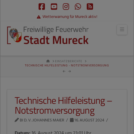
Facebook
YouTube
Instagram
Whatsapp
RSS
Wetterwarnung für Mureck aktiv!
Navi
HOME
EINSATZBERICHTE
TECHNISCHE HILFELEISTUNG - NOTSTROMVERSORGUNG
Technische Hilfeleistung –
Notstromversorgung
BI D. V. JOHANNES MAIER
16. AUGUST 2024
Datum:
16. August 2024 um 23:01 Uhr