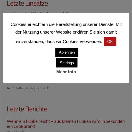
Letzte Einsätze
Technische Hilfeleistung mit Kran
1. AUGUST 2026, 8:29 | GOSDORF
Cookies erleichtern die Bereitstellung unserer Dienste. Mit
der Nutzung unserer Website erklären Sie sich damit
Technische Hilfeleistung mit Kran
einverstanden, dass wir Cookies verwenden.
OK
20. JULI 2026, 18:28 | MURECK, AUSTRASSE
Ablehnen
Erfolgreiche Suchaktion in Mureck
Settings
17. JULI 2026, 16:51 | MURECK
Mehr Info
Technische Hilfeleistung mit Kran
14. JULI 2026, 10:56 | EICHFELD
Letzte Berichte
Wenn ein Funke reicht – aus kleinen Funken wird in Sekunden
ein Großbrand