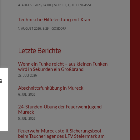
4. AUGUST 2026, 14:00 | MURECK, QUELLENGASSE
Technische Hilfeleistung mit Kran
1. AUGUST 2026, 8:29 | GOSDORF
Letzte Berichte
Wenn ein Funke reicht – aus kleinen Funken
wird in Sekunden ein Großbrand
29. JULI 2026
ng
Abschnittsfunkübung in Mureck
6. JULI 2026
24-Stunden-Übung der Feuerwehrjugend
Mureck
5. JULI 2026
Feuerwehr Mureck stellt Sicherungsboot
beim Taucherlager des LFV Steiermark am