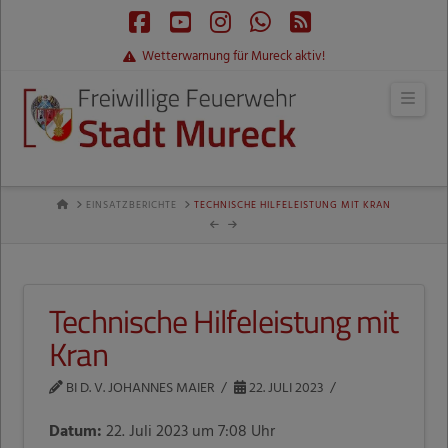
Facebook
YouTube
Instagram
Whatsapp
RSS
Wetterwarnung für Mureck aktiv!
Navi
HOME
EINSATZBERICHTE
TECHNISCHE HILFELEISTUNG MIT KRAN
Technische Hilfeleistung mit
Kran
BI D. V. JOHANNES MAIER
22. JULI 2023
Datum:
22. Juli 2023 um 7:08 Uhr