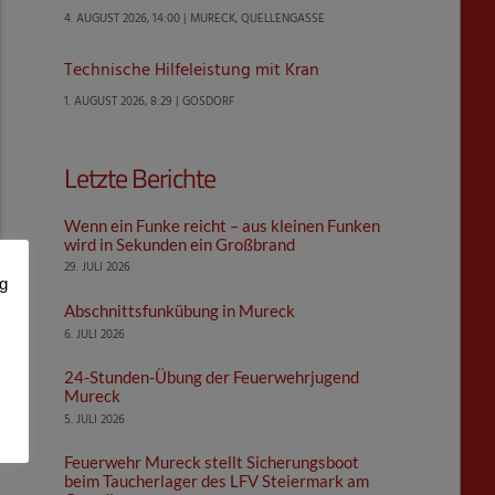
4. AUGUST 2026, 14:00 | MURECK, QUELLENGASSE
Technische Hilfeleistung mit Kran
1. AUGUST 2026, 8:29 | GOSDORF
Letzte Berichte
Wenn ein Funke reicht – aus kleinen Funken
wird in Sekunden ein Großbrand
29. JULI 2026
ng
Abschnittsfunkübung in Mureck
6. JULI 2026
24-Stunden-Übung der Feuerwehrjugend
Mureck
5. JULI 2026
Feuerwehr Mureck stellt Sicherungsboot
beim Taucherlager des LFV Steiermark am