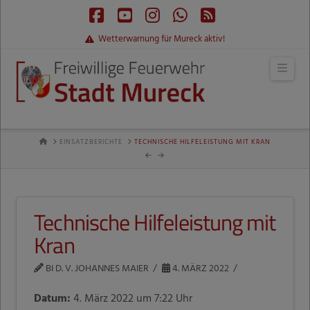
Facebook
YouTube
Instagram
Whatsapp
RSS
Wetterwarnung für Mureck aktiv!
Navi
HOME
EINSATZBERICHTE
TECHNISCHE HILFELEISTUNG MIT KRAN
Technische Hilfeleistung mit
Kran
BI D. V. JOHANNES MAIER
4. MÄRZ 2022
Datum:
4. März 2022 um 7:22 Uhr