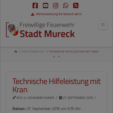
Facebook
YouTube
Instagram
Whatsapp
RSS
Wetterwarnung für Mureck aktiv!
Navi
HOME
EINSATZBERICHTE
TECHNISCHE HILFELEISTUNG MIT KRAN
Technische Hilfeleistung mit
Kran
BI D. V. JOHANNES MAIER
27. SEPTEMBER 2018
Datum:
27. September 2018 um 9:19 Uhr