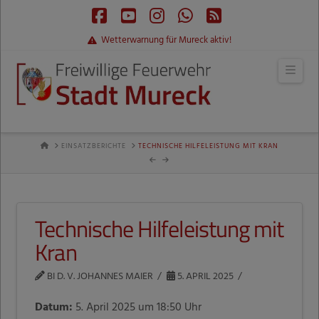
Facebook
YouTube
Instagram
Whatsapp
RSS
Wetterwarnung für Mureck aktiv!
Navi
HOME
EINSATZBERICHTE
TECHNISCHE HILFELEISTUNG MIT KRAN
Technische Hilfeleistung mit
Kran
BI D. V. JOHANNES MAIER
5. APRIL 2025
Datum:
5. April 2025 um 18:50 Uhr