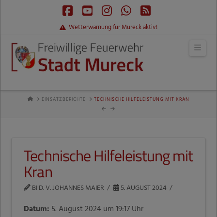
Facebook
YouTube
Instagram
Whatsapp
RSS
Wetterwarnung für Mureck aktiv!
Navi
HOME
EINSATZBERICHTE
TECHNISCHE HILFELEISTUNG MIT KRAN
Technische Hilfeleistung mit
Kran
BI D. V. JOHANNES MAIER
5. AUGUST 2024
Datum:
5. August 2024 um 19:17 Uhr