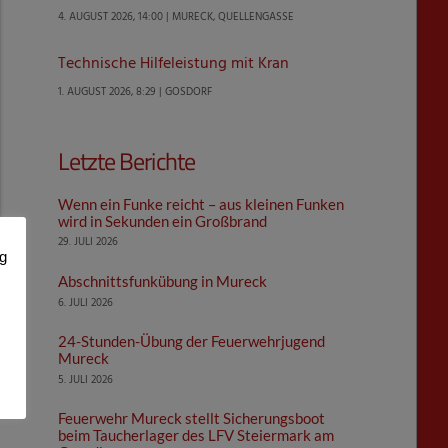
4. AUGUST 2026, 14:00 | MURECK, QUELLENGASSE
Technische Hilfeleistung mit Kran
1. AUGUST 2026, 8:29 | GOSDORF
Letzte Berichte
Wenn ein Funke reicht – aus kleinen Funken
wird in Sekunden ein Großbrand
29. JULI 2026
ng
Abschnittsfunkübung in Mureck
6. JULI 2026
24-Stunden-Übung der Feuerwehrjugend
Mureck
5. JULI 2026
Feuerwehr Mureck stellt Sicherungsboot
beim Taucherlager des LFV Steiermark am