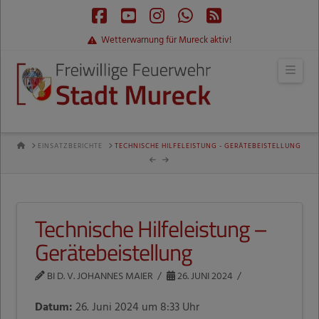
Facebook
YouTube
Instagram
Whatsapp
RSS
Wetterwarnung für Mureck aktiv!
Navi
HOME
EINSATZBERICHTE
TECHNISCHE HILFELEISTUNG - GERÄTEBEISTELLUNG
Technische Hilfeleistung –
Gerätebeistellung
BI D. V. JOHANNES MAIER
26. JUNI 2024
Datum:
26. Juni 2024 um 8:33 Uhr