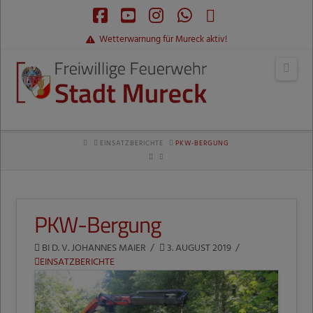
Facebook
YouTube
Instagram
Whatsapp
RSS
Wetterwarnung für Mureck aktiv!
Navi
HOME
EINSATZBERICHTE
PKW-BERGUNG
PKW-Bergung
BI D. V. JOHANNES MAIER
3. AUGUST 2019
EINSATZBERICHTE