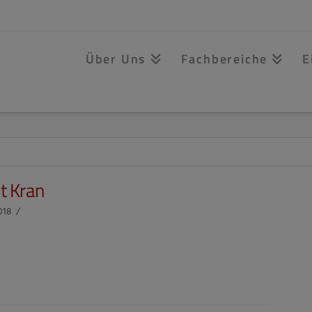
Über Uns
Fachbereiche
E
t Kran
018