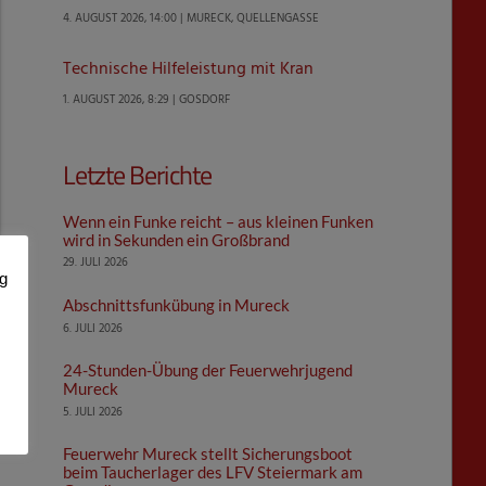
4. AUGUST 2026, 14:00 | MURECK, QUELLENGASSE
Technische Hilfeleistung mit Kran
1. AUGUST 2026, 8:29 | GOSDORF
Letzte Berichte
Wenn ein Funke reicht – aus kleinen Funken
wird in Sekunden ein Großbrand
29. JULI 2026
ng
Abschnittsfunkübung in Mureck
6. JULI 2026
24-Stunden-Übung der Feuerwehrjugend
Mureck
5. JULI 2026
Feuerwehr Mureck stellt Sicherungsboot
beim Taucherlager des LFV Steiermark am