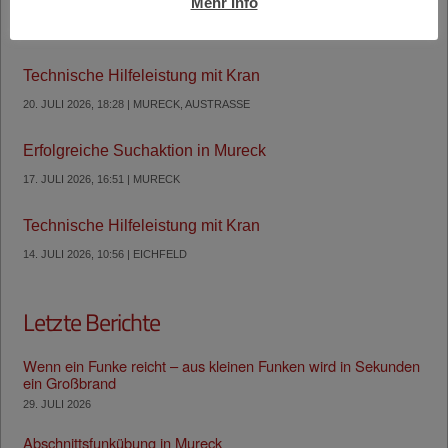
Technische Hilfeleistung mit Kran
Mehr Info
1. AUGUST 2026, 8:29 | GOSDORF
Technische Hilfeleistung mit Kran
20. JULI 2026, 18:28 | MURECK, AUSTRASSE
Erfolgreiche Suchaktion in Mureck
17. JULI 2026, 16:51 | MURECK
Technische Hilfeleistung mit Kran
14. JULI 2026, 10:56 | EICHFELD
Letzte Berichte
Wenn ein Funke reicht – aus kleinen Funken wird in Sekunden
ein Großbrand
29. JULI 2026
Abschnittsfunkübung in Mureck