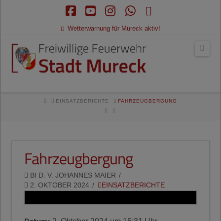
Facebook
YouTube
Instagram
Whatsapp
RSS
Wetterwarnung für Mureck aktiv!
Navi
HOME
EINSATZBERICHTE
FAHRZEUGBERGUNG
Fahrzeugbergung
BI D. V. JOHANNES MAIER
2. OKTOBER 2024
EINSATZBERICHTE