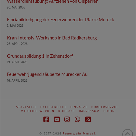
Wasserdienstübung: Aufziehen von Ölsperren
30. MAI 2026
Florianikirchgang der Feuerwehren der Pfarre Mureck
3. MAI 2026
Kran-Intensiv-Workshop in Bad Radkersburg
25. APRIL 2026
Grundausbildung 1 in Zehensdorf
19. APRIL 2026
Feuerwehrjugend säuberte Murecker Au
16. APRIL 2026
STARTSEITE
FACHBEREICHE
EINSÄTZE
BÜRGERSERVICE
MITGLIED WERDEN
KONTAKT
IMPRESSUM
LOGIN
Facebook
YouTube
Instagram
Whatsapp
RSS
© 2017-2026
Feuerwehr Mureck