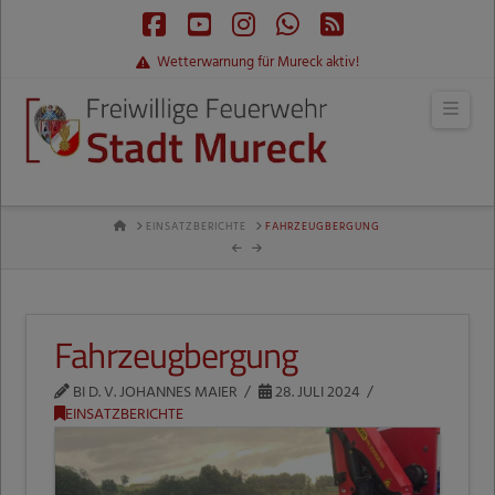
Facebook
YouTube
Instagram
Whatsapp
RSS
Wetterwarnung für Mureck aktiv!
Navi
HOME
EINSATZBERICHTE
FAHRZEUGBERGUNG
Fahrzeugbergung
BI D. V. JOHANNES MAIER
28. JULI 2024
EINSATZBERICHTE