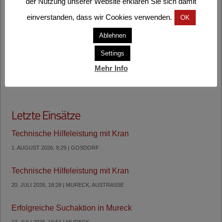
der Nutzung unserer Website erklären Sie sich damit
einverstanden, dass wir Cookies verwenden.
OK
DIESEN EINSATZ TEILEN
Ablehnen
Settings
Mehr Info
Letzte Einsätze
Technische Hilfeleistung mit Kran
1. AUGUST 2026, 8:29 | GOSDORF
Technische Hilfeleistung mit Kran
20. JULI 2026, 18:28 | MURECK, AUSTRASSE
Erfolgreiche Suchaktion in Mureck