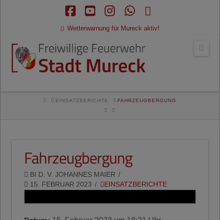
Facebook
YouTube
Instagram
Whatsapp
RSS
Wetterwarnung für Mureck aktiv!
Navi
HOME
EINSATZBERICHTE
FAHRZEUGBERGUNG
Fahrzeugbergung
BI D. V. JOHANNES MAIER
15. FEBRUAR 2023
EINSATZBERICHTE