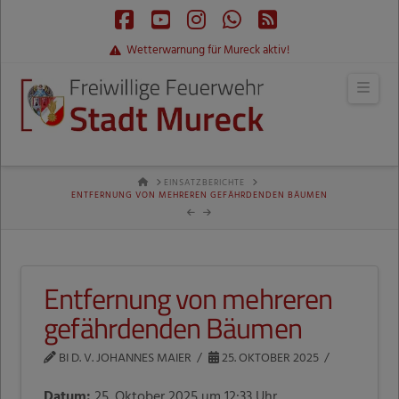
Facebook
YouTube
Instagram
Whatsapp
RSS
Wetterwarnung für Mureck aktiv!
Navi
HOME
EINSATZBERICHTE
ENTFERNUNG VON MEHREREN GEFÄHRDENDEN BÄUMEN
Entfernung von mehreren
gefährdenden Bäumen
BI D. V. JOHANNES MAIER
25. OKTOBER 2025
Datum:
25. Oktober 2025 um 12:33 Uhr