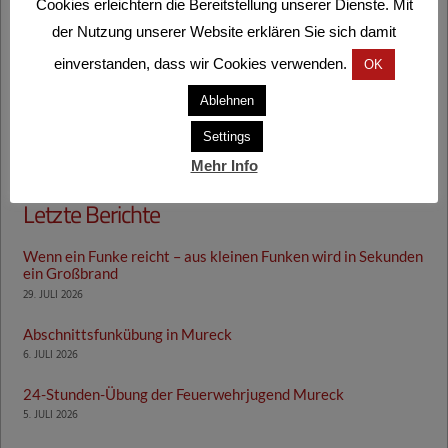
Cookies erleichtern die Bereitstellung unserer Dienste. Mit
der Nutzung unserer Website erklären Sie sich damit
Technische Hilfeleistung mit Kran
einverstanden, dass wir Cookies verwenden.
OK
4. AUGUST 2026, 14:00 | MURECK, QUELLENGASSE
Ablehnen
Technische Hilfeleistung mit Kran
Settings
1. AUGUST 2026, 8:29 | GOSDORF
Mehr Info
Letzte Berichte
Wenn ein Funke reicht – aus kleinen Funken wird in Sekunden
ein Großbrand
29. JULI 2026
Abschnittsfunkübung in Mureck
6. JULI 2026
24-Stunden-Übung der Feuerwehrjugend Mureck
5. JULI 2026