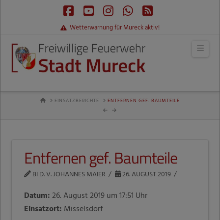
Facebook
YouTube
Instagram
Whatsapp
RSS
Wetterwarnung für Mureck aktiv!
Navi
HOME
EINSATZBERICHTE
ENTFERNEN GEF. BAUMTEILE
Entfernen gef. Baumteile
BI D. V. JOHANNES MAIER
26. AUGUST 2019
Datum:
26. August 2019 um 17:51 Uhr
Einsatzort:
Misselsdorf