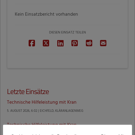
Kein Einsatzbericht vorhanden
DIESEN EINSATZ TEILEN
Letzte Einsätze
Technische Hilfeleistung mit Kran
5. AUGUST 2026, 6:02 | EICHFELD, KLÄRANLAGENWEG
Technische Hilfeleistung mit Kran
4. AUGUST 2026, 18:32 | MURECK, R. H. BARTSCH-STRASSE