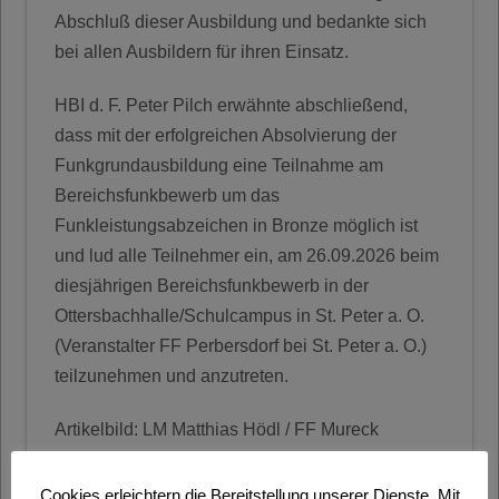
Abschluß dieser Ausbildung und bedankte sich
bei allen Ausbildern für ihren Einsatz.
HBI d. F. Peter Pilch erwähnte abschließend,
dass mit der erfolgreichen Absolvierung der
Funkgrundausbildung eine Teilnahme am
Bereichsfunkbewerb um das
Funkleistungsabzeichen in Bronze möglich ist
und lud alle Teilnehmer ein, am 26.09.2026 beim
diesjährigen Bereichsfunkbewerb in der
Ottersbachhalle/Schulcampus in St. Peter a. O.
(Veranstalter FF Perbersdorf bei St. Peter a. O.)
teilzunehmen und anzutreten.
Artikelbild: LM Matthias Hödl / FF Mureck
Fotos Galerie: OLM d. F. Silvia Pilch-Moder / FF
Cookies erleichtern die Bereitstellung unserer Dienste. Mit