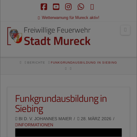
Facebook
YouTube
Instagram
Whatsapp
RSS
Wetterwarnung für Mureck aktiv!
Navi
HOME
BERICHTE
FUNKGRUNDAUSBILDUNG IN SIEBING
Funkgrundausbildung in
Siebing
BI D. V. JOHANNES MAIER
28. MÄRZ 2026
INFORMATIONEN