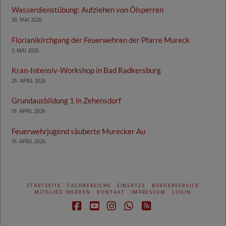
Wasserdienstübung: Aufziehen von Ölsperren
30. MAI 2026
Florianikirchgang der Feuerwehren der Pfarre Mureck
3. MAI 2026
Kran-Intensiv-Workshop in Bad Radkersburg
25. APRIL 2026
Grundausbildung 1 in Zehensdorf
19. APRIL 2026
Feuerwehrjugend säuberte Murecker Au
16. APRIL 2026
STARTSEITE
FACHBEREICHE
EINSÄTZE
BÜRGERSERVICE
MITGLIED WERDEN
KONTAKT
IMPRESSUM
LOGIN
Facebook
YouTube
Instagram
Whatsapp
RSS