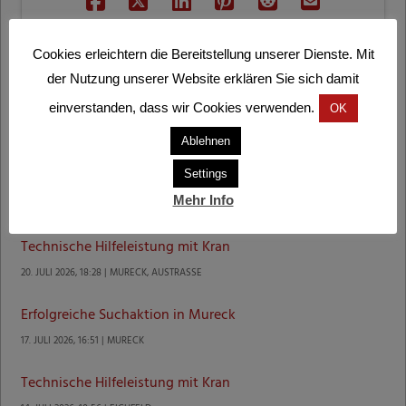
Cookies erleichtern die Bereitstellung unserer Dienste. Mit
der Nutzung unserer Website erklären Sie sich damit
einverstanden, dass wir Cookies verwenden.
OK
Letzte Einsätze
Ablehnen
Settings
Technische Hilfeleistung mit Kran
Mehr Info
1. AUGUST 2026, 8:29 | GOSDORF
Technische Hilfeleistung mit Kran
20. JULI 2026, 18:28 | MURECK, AUSTRASSE
Erfolgreiche Suchaktion in Mureck
17. JULI 2026, 16:51 | MURECK
Technische Hilfeleistung mit Kran