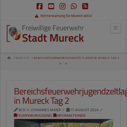
Facebook
YouTube
Instagram
Whatsapp
RSS
Wetterwarnung für Mureck aktiv!
Navi
HOME
BERICHTE
BEREICHSFEUERWEHRJUGENDZELTLAGER IN MURECK TAG 2
Bereichsfeuerwehrjugendzeltla
in Mureck Tag 2
BI D. V. JOHANNES MAIER
17. AUGUST 2024
FEUERWEHRJUGEND
,
INFORMATIONEN